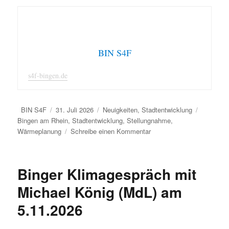
BIN S4F
s4f-bingen.de
Autor
Veröffentlicht
Kategorien
Schlagwö
BIN S4F
31. Juli 2026
Neuigkeiten
,
Stadtentwicklung
am
Bingen am Rhein
,
Stadtentwicklung
,
Stellungnahme
,
zu
Wärmeplanung
Schreibe einen Kommentar
Stellungnahme
zur
kommunalen
Binger Klimagespräch mit
Wärmeplanung
in
Michael König (MdL) am
Bingen
5.11.2026
am
Rhein
(Stand