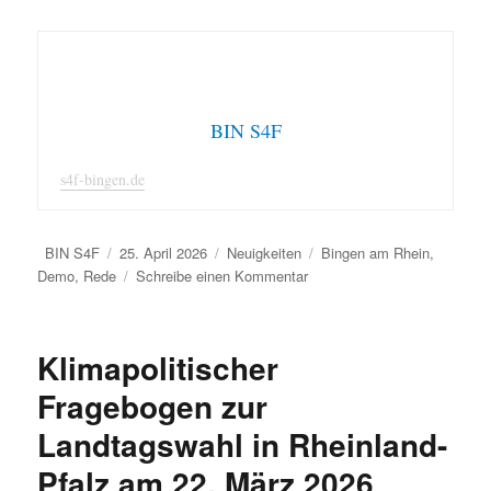
BIN S4F
s4f-bingen.de
Autor
Veröffentlicht
Kategorien
Schlagwörter
BIN S4F
25. April 2026
Neuigkeiten
Bingen am Rhein
,
am
zu
Demo
,
Rede
Schreibe einen Kommentar
Bundesweiter
Aktionstag
gegen
Klimapolitischer
Gas
Fragebogen zur
Landtagswahl in Rheinland-
Pfalz am 22. März 2026