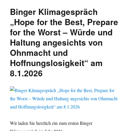
zur
Binger Klimagespräch
Landtagswahl
2026
„Hope for the Best, Prepare
am
for the Worst – Würde und
5.3.2026
Haltung angesichts von
Ohnmacht und
Hoffnungslosigkeit“ am
8.1.2026
Wir laden Sie herzlich ein zum ersten Binger