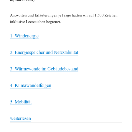
Antworten und Erläuterungen je Frage hatten wir auf 1.500 Zeichen
inklusive Leerzeichen begrenzt.
1. Windenergie
2. Energiespeicher und Netzstabilität
3. Wärmewende im Gebäudebestand
4. Klimawandelfolgen
5. Mobilität
„Klimapolitischer Fragebogen zur Landtagswahl in Rheinland-Pf
weiterlesen