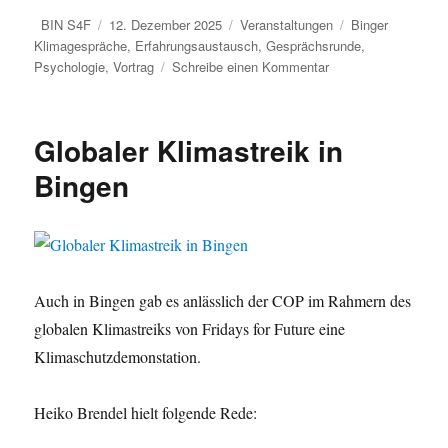
Autor
Veröffentlicht
Kategorien
Schlagwörter
BIN S4F
12. Dezember 2025
Veranstaltungen
Binger
am
Klimagespräche
,
Erfahrungsaustausch
,
Gesprächsrunde
,
zu
Psychologie
,
Vortrag
Schreibe einen Kommentar
Binger
Klimagespräch
„Hope
Globaler Klimastreik in
for
the
Bingen
Best,
Prepare
for
the
Worst
–
Auch in Bingen gab es anlässlich der COP im Rahmern des
Würde
globalen Klimastreiks von Fridays for Future eine
und
Klimaschutzdemonstation.
Haltung
angesichts
von
Heiko Brendel hielt folgende Rede:
Ohnmacht
und