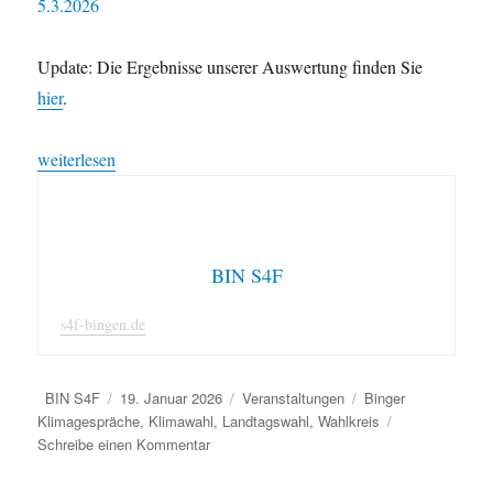
Update: Die Ergebnisse unserer Auswertung finden Sie
hier
.
„Binger Klimagespräch zur Landtagswahl 2026 am 5.3.2026“
weiterlesen
BIN S4F
s4f-bingen.de
Autor
Veröffentlicht
Kategorien
Schlagwörter
BIN S4F
19. Januar 2026
Veranstaltungen
Binger
am
Klimagespräche
,
Klimawahl
,
Landtagswahl
,
Wahlkreis
zu
Schreibe einen Kommentar
Binger
Klimagespräch