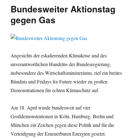
mit
Bundesweiter Aktionstag
Michael
König
gegen Gas
(MdL)
am
5.11.2026
Angesichts der eskalierenden Klimakrise und des
unverantwortlichen Handelns der Bundesregierung,
insbesondere des Wirtschaftsministeriums, rief ein breites
Bündnis und Fridays for Future wieder zu großen
Demonstrationen für echten Klimaschutz auf.
Am 18. April wurde bundesweit auf vier
Großdemonstrationen in Köln, Hamburg, Berlin und
München ein Zeichen gegen diese Politik und für die
Verteidigung der Erneuerbaren Energien gesetzt.