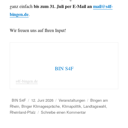
bis zum 31. Juli per E-Mail an
mail@s4f-
ganz einfach
bingen.de
.
Wir freuen uns auf Ihren Input!
BIN S4F
s4f-bingen.de
Autor
Veröffentlicht
Kategorien
Schlagwörter
BIN S4F
12. Juni 2026
Veranstaltungen
Bingen am
am
Rhein
,
Binger Klimagespräche
,
Klimapolitik
,
Landtagswahl
,
zu
Rheinland-Pfalz
Schreibe einen Kommentar
Binger
Klimagespräch