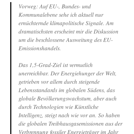
Hoffnungslosigkeit“
Vorweg: Auf EU-, Bundes- und
am
Kommunalebene sehe ich aktuell nur
8.1.2026
ernüchternde klimapolitische Signale. Am
dramatischsten erscheint mir die Diskussion
um die beschlossene Ausweitung des EU-
Emissionshandels.
Das 1,5-Grad-Ziel ist vermutlich
unerreichbar. Der Energiehunger der Welt,
getrieben vor allem durch steigende
Lebensstandards im globalen Südens, das
globale Bevölkerungswachstum, aber auch
durch Technologien wie Künstliche
Intelligenz, steigt nach wie vor an. So haben
die globalen Treibhausgasemissionen aus der
Verbrennung fossiler Energieträger im Jahr