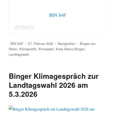
BIN S4F
s4f-bingen.de
Autor
Veröffentlicht
Kategorien
Schlagwörter
BIN S4F
27. Februar 2026
Neuigkeiten
Bingen am
am
Rhein
,
Klimapolitik
,
Klimawahl
,
Kreis Mainz-Bingen
,
Landtagswahl
Binger Klimagespräch zur
Landtagswahl 2026 am
5.3.2026