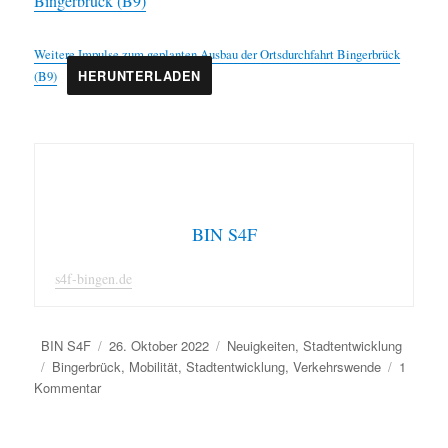
Bingerbrück (B9)
Weitere Impulse zum geplanten Ausbau der Ortsdurchfahrt Bingerbrück
(B9)
HERUNTERLADEN
BIN S4F
s4f-bingen.de
Autor
Veröffentlicht
Kategorien
BIN S4F
26. Oktober 2022
Neuigkeiten
,
Stadtentwicklung
Schlagwörter
am
Bingerbrück
,
Mobilität
,
Stadtentwicklung
,
Verkehrswende
1
zu
Kommentar
Weitere
Impulse