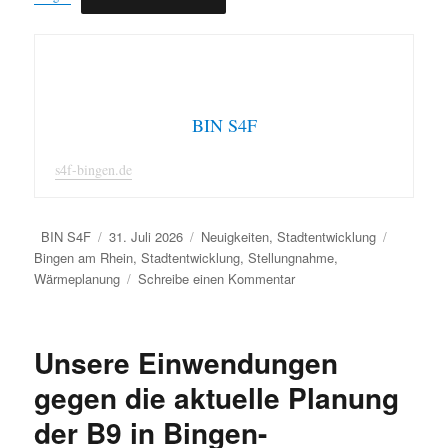
BIN S4F
s4f-bingen.de
Autor
Veröffentlicht
Kategorien
Schlagwö
BIN S4F
31. Juli 2026
Neuigkeiten
,
Stadtentwicklung
am
Bingen am Rhein
,
Stadtentwicklung
,
Stellungnahme
,
zu
Wärmeplanung
Schreibe einen Kommentar
Stellungnahme
zur
kommunalen
Unsere Einwendungen
Wärmeplanung
in
gegen die aktuelle Planung
Bingen
der B9 in Bingen-
am
Rhein