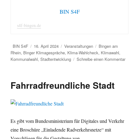
BIN S4F
s4f-bingen.de
Autor
Veröffentlicht
Kategorien
Schlagwörter
BIN S4F
16. April 2024
Veranstaltungen
Bingen am
am
Rhein
,
Binger Klimagespräche
,
Klima-Wahlcheck
,
Klimawahl
,
zu
Kommunalwahl
,
Stadtentwicklung
Schreibe einen Kommentar
Binger
Klimag
zur
Fahrradfreundliche Stadt
Stadtra
Es gibt vom Bundesministerium für Digitales und Verkehr
eine Broschüre „Einladende Radverkehrsnetze“ mit
Vorschlägen für die Gestaltung von