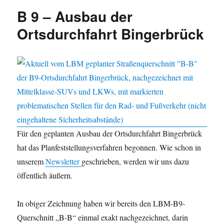
gegen
B 9 – Ausbau der
die
aktuel
Ortsdurchfahrt Bingerbrück
Planu
der
B9
in
Binge
Binge
Für den geplanten Ausbau der Ortsdurchfahrt Bingerbrück
hat das Planfeststellungsverfahren begonnen. Wie schon in
unserem
Newsletter
geschrieben, werden wir uns dazu
öffentlich äußern.
In obiger Zeichnung haben wir bereits den LBM-B9-
Querschnitt „B-B“ einmal exakt nachgezeichnet, darin