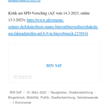
Kritik am SPD-Vorschlag (AZ vom 14.3.2023, online
13.3.2023):
https://www.allgemeine-
zeitung.de/lokales/kreis-mainz-bingen/bingen/fingerhakeln-
um-fahrradstreifen-auf-b-9-in-bingerbrueck-2378934
BIN S4F
s4f-bingen.de
Autor
Veröffentlicht
Kategorien
Schlagw
BIN S4F
15. März 2023
Neuigkeiten
,
Stadtentwicklung
am
Bingerbrück
,
Mobilität
,
Politik
,
Stadtentwicklung
,
Verkehrswende
zu
1 Kommentar
Binger