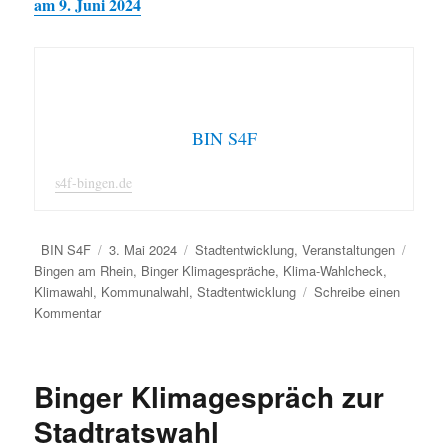
am 9. Juni 2024
BIN S4F
s4f-bingen.de
Autor
Veröffentlicht
Kategorien
Schla
BIN S4F
3. Mai 2024
Stadtentwicklung
,
Veranstaltungen
am
Bingen am Rhein
,
Binger Klimagespräche
,
Klima-Wahlcheck
,
Klimawahl
,
Kommunalwahl
,
Stadtentwicklung
Schreibe einen
zu
Kommentar
Vortrag
zur
Stadtratswahl
Binger Klimagespräch zur
beim
Binger
Stadtratswahl
Klimagespräch