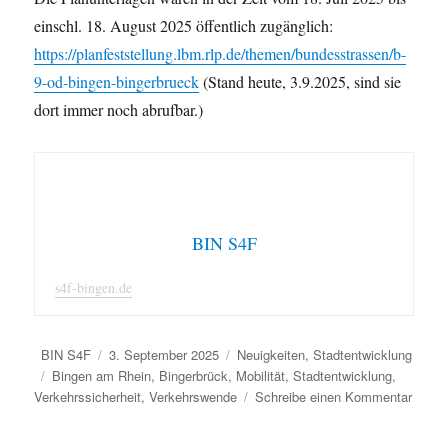
einschl. 18. August 2025 öffentlich zugänglich:
https://planfeststellung.lbm.rlp.de/themen/bundesstrassen/b-
9-od-bingen-bingerbrueck
(Stand heute, 3.9.2025, sind sie
dort immer noch abrufbar.)
BIN S4F
s4f-bingen.de
Autor
Veröffentlicht
Kategorien
BIN S4F
3. September 2025
Neuigkeiten
,
Stadtentwicklung
Schlagwörter
am
Bingen am Rhein
,
Bingerbrück
,
Mobilität
,
Stadtentwicklung
,
zu
Verkehrssicherheit
,
Verkehrswende
Schreibe einen Kommentar
Unser
Einwe