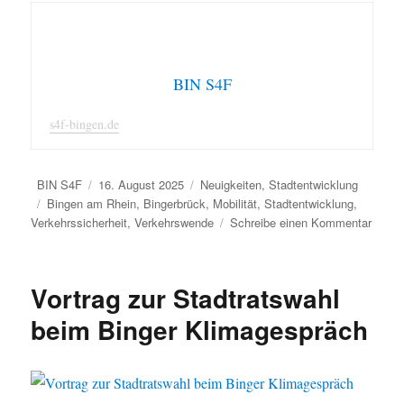
BIN S4F
s4f-bingen.de
Autor
Veröffentlicht
Kategorien
BIN S4F
16. August 2025
Neuigkeiten
,
Stadtentwicklung
Schlagwörter
am
Bingen am Rhein
,
Bingerbrück
,
Mobilität
,
Stadtentwicklung
,
zu
Verkehrssicherheit
,
Verkehrswende
Schreibe einen Kommentar
B
9
–
Vortrag zur Stadtratswahl
Ausb
der
beim Binger Klimagespräch
Ortsdu
Binge