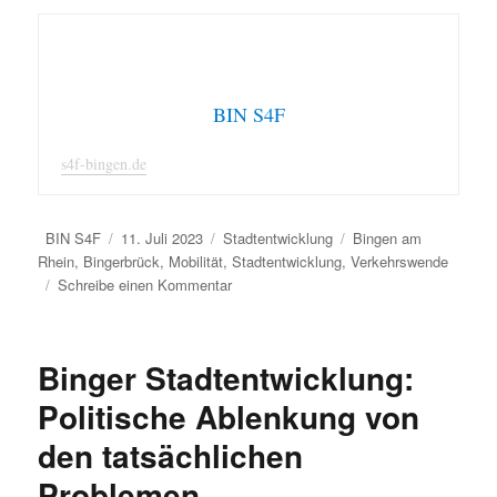
BIN S4F
s4f-bingen.de
Autor
Veröffentlicht
Kategorien
Schlagwörter
BIN S4F
11. Juli 2023
Stadtentwicklung
Bingen am
am
Rhein
,
Bingerbrück
,
Mobilität
,
Stadtentwicklung
,
Verkehrswende
zu
Schreibe einen Kommentar
Fahrradfreundliche
Stadt
Binger Stadtentwicklung:
Politische Ablenkung von
den tatsächlichen
Problemen