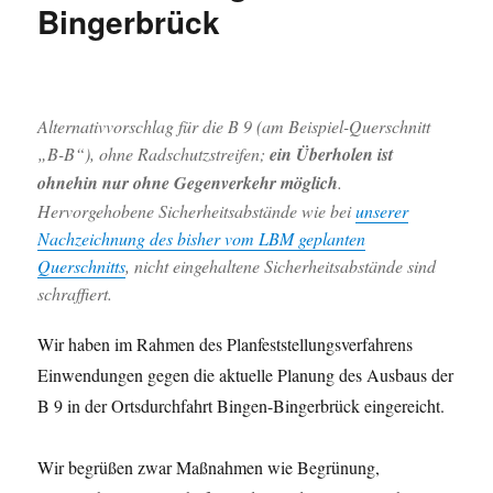
Bingerbrück
(Stand
31.07.2026)
Alternativvorschlag für die B 9 (am Beispiel-Querschnitt
„B-B“), ohne Radschutzstreifen;
ein Überholen ist
ohnehin nur ohne Gegenverkehr möglich
.
Hervorgehobene Sicherheitsabstände wie bei
unserer
Nachzeichnung des bisher vom LBM geplanten
Querschnitts
, nicht eingehaltene Sicherheitsabstände sind
schraffiert.
Wir haben im Rahmen des Planfeststellungsverfahrens
Einwendungen gegen die aktuelle Planung des Ausbaus der
B 9 in der Ortsdurchfahrt Bingen-Bingerbrück eingereicht.
Wir begrüßen zwar Maßnahmen wie Begrünung,