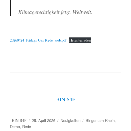
Klimagerechtigkeit jetzt. Weltweit.
20260424_Fridays-Gas-Rede_web.pdf
Herunterladen
BIN S4F
Autor
Veröffentlicht
Kategorien
Schlagwörter
BIN S4F
25. April 2026
Neuigkeiten
Bingen am Rhein
,
am
Demo
,
Rede