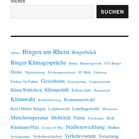
Suchen
SUCHEN
Bingen am Rhein
Bingerbrück
Aktion
Binger Klimagespräche
Boden
Bundestagswahl
CO2-Budget
Demo
Digitalisierung
Erfahrungsaustausch
EU-Wahl
Exkursion
Geiseheim
Fridays for Future
Gesetzgebung
Gesprächsrunde
Klimapolitik
Klima-Wahlcheck
Klimaschutz
Klimastreik
Klimawahl
Kommunalwahl
Koalitionsvertrag
Landtagswahl
Kreis Mainz-Bingen
Landratswahl
Mitmachen
Mitteltemperatur
Mobilität
Politik
Rede
Psychologie
Stadtentwicklung
Rheinland-Pfalz
Stadtrat
Science-O-Mat
Verkehrswende
Vernetzung
Verkehrssicherheit
Stellungnahme