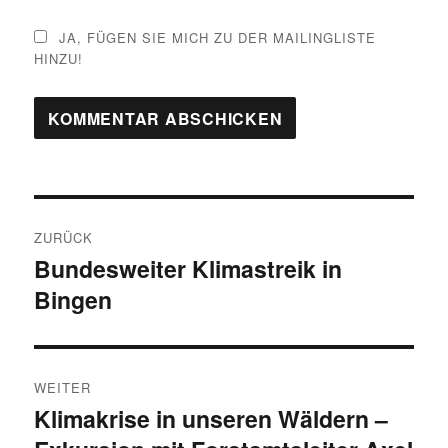
JA, FÜGEN SIE MICH ZU DER MAILINGLISTE
HINZU!
Beitragsnavigation
ZURÜCK
Bundesweiter Klimastreik in
Vorheriger
Bingen
Beitrag:
WEITER
Klimakrise in unseren Wäldern –
Nächster
Beitrag: