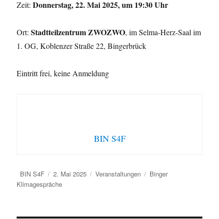
Donnerstag, 22. Mai 2025, um 19:30 Uhr
Zeit:
Stadtteilzentrum ZWOZWO
Ort:
, im Selma-Herz-Saal im
1. OG, Koblenzer Straße 22, Bingerbrück
Eintritt frei, keine Anmeldung
BIN S4F
Autor
Veröffentlicht
Kategorien
Schlagwörter
BIN S4F
2. Mai 2025
Veranstaltungen
Binger
am
Klimagespräche