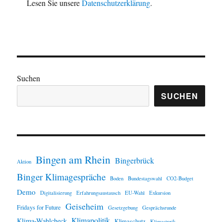
Lesen Sie unsere
Datenschutzerklärung
.
Suchen
SUCHEN
Bingen am Rhein
Bingerbrück
Aktion
Binger Klimagespräche
Boden
Bundestagswahl
CO2-Budget
Demo
Digitalisierung
Erfahrungsaustausch
EU-Wahl
Exkursion
Geiseheim
Fridays for Future
Gesetzgebung
Gesprächsrunde
Klimapolitik
Klima-Wahlcheck
Klimaschutz
Klimastreik