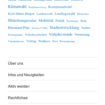
Klimawahl
Kommunalwahl
Koalitionsvertrag
Landtagswahl
Kreis Mainz-Bingen
Landratswahl
Mitmachen
Mitteltemperatur
Mobilität
Politik
Rede
Psychologie
Stadtentwicklung
Rheinland-Pfalz
Stadtrat
Science-O-Mat
Verkehrswende
Vernetzung
Verkehrssicherheit
Stellungnahme
Vortrag
Wahlkreis
Videokonferenz
Wald
Wärmeplanung
Über uns
Infos und Neuigkeiten
Aktiv werden
Rechtliches