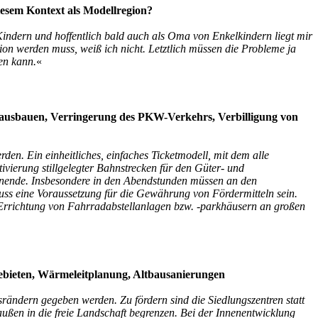
iesem Kontext als Modellregion?
Kindern und hoffentlich bald auch als Oma von Enkelkindern liegt mir
ion werden muss, weiß ich nicht. Letztlich müssen die Probleme ja
en kann.
«
z ausbauen, Verringerung des PKW-Verkehrs, Verbilligung von
rden. Ein einheitliches, einfaches Ticketmodell, mit dem alle
vierung stillgelegter Bahnstrecken für den Güter- und
henende. Insbesondere in den Abendstunden müssen an den
ss eine Voraussetzung für die Gewährung von Fördermitteln sein.
e Errichtung von Fahrradabstellanlagen bzw. -parkhäusern an großen
gebieten, Wärmeleitplanung, Altbausanierungen
ändern gegeben werden. Zu fördern sind die Siedlungszentren statt
ßen in die freie Landschaft begrenzen. Bei der Innenentwicklung