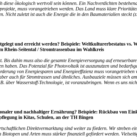
 diese ökologisch wertvoll sein können. Ein Nachverdichten bestehen
projekte, muss vorangetrieben werden. Das Land muss klare Prioritäten 
 Nicht zuletzt ist auch die Energie die in den Baumaterialien steckt (z
tgelegt und erreicht werden? Beispiele: Weltkulturerbestatus vs. 
m Rhein-Seitental / Stromtrassenbau im Wahlkreis
st. Bis dahin muss also die gesamte Energieversorgung auf erneuerbare
 haben. Das Potenzial für Photovoltaik ist auszunutzen und bedarfsg
derung von Energiesparen und Energieeffizienz muss vorangetrieben 
e, aber auch für Stromtrassen und ähnliches. Ausbauziele müssen sich a
B. über Wasserstoff-Technologie, ist voranzubringen. Wenn es uns nicht
onaler und nachhaltiger Ernährung? Beispiele: Rückbau von Ein
flegung in Kitas, Schulen, an der TH Bingen
rtschaftlichen Direktvermarktung sind weiter zu fördern. Wir streben 
n Biotopen und Arten muss stärker finanziell gefördert werden. Viels