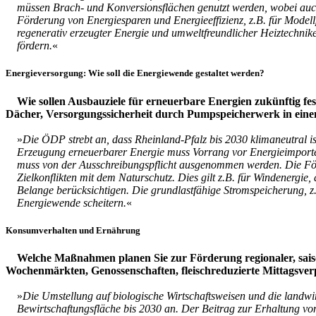
müssen Brach- und Konversionsflächen genutzt werden, wobei auch
Förderung von Energiesparen und Energieeffizienz, z.B. für Modell
regenerativ erzeugter Energie und umweltfreundlicher Heiztechniken.
fördern.
«
Energieversorgung: Wie soll die Energiewende gestaltet werden?
Wie sollen Ausbauziele für erneuerbare Energien zukünftig fes
Dächer, Versorgungssicherheit durch Pumpspeicherwerk in eine
»
Die ÖDP strebt an, dass Rheinland-Pfalz bis 2030 klimaneutral i
Erzeugung erneuerbarer Energie muss Vorrang vor Energieimporten
muss von der Ausschreibungspflicht ausgenommen werden. Die För
Zielkonflikten mit dem Naturschutz. Dies gilt z.B. für Windenergi
Belange berücksichtigen. Die grundlastfähige Stromspeicherung, z.
Energiewende scheitern.
«
Konsumverhalten und Ernährung
Welche Maßnahmen planen Sie zur Förderung regionaler, sais
Wochenmärkten, Genossenschaften, fleischreduzierte Mittagsverp
»
Die Umstellung auf biologische Wirtschaftsweisen und die landwi
Bewirtschaftungsfläche bis 2030 an. Der Beitrag zur Erhaltung vo