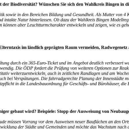
lt der Biodiversität? Wünschen Sie sich den Wahlkreis Bingen in d
itik sowie in den Bereichen Bildung und Gesundheit. Als Mutter von 4 
und intakte Natur hinterlassen. Ob dazu der Wahlkreis Bingen Modellreg
n können aber Leuchtturmcharakter entwickeln und zeigen, wie es geh
: Elterntaxis im ländlich geprägten Raum vermeiden, Radwegenet
taltung durch ein 365-Euro-Ticket und im Angebot deutlich verbessert we
twendig. Die ÖDP fordert die Prüfung von weiteren Optionen zur Reakti
ntitativ weiterzuentwickeln, auch in zeitlichen Randlagen und am Woc
ch bei Verspätungen. Die fahrradgerechte Planung der Innenstädte mu
atzpflicht in die Landesbauordnung für Geschäfts- und Bürohäuser, di
eniger gebaut wird? Beispiele: Stopp der Ausweisung von Neubau
ude müssen Vorrang vor dem Ausweisen neuer Bauflächen an den Ortsr
twicklung der Städte und Gemeinden und möchte das Wachstum nach au