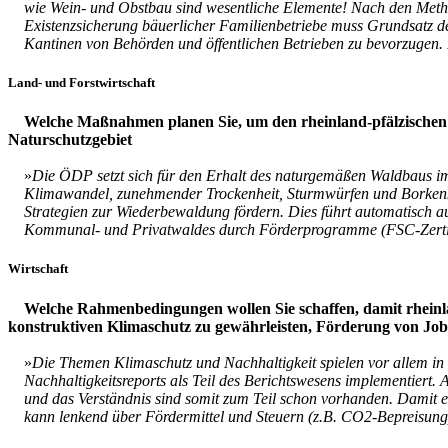
wie Wein- und Obstbau sind wesentliche Elemente! Nach den Method
Existenzsicherung bäuerlicher Familienbetriebe muss Grundsatz der
Kantinen von Behörden und öffentlichen Betrieben zu bevorzugen.
Land- und Forstwirtschaft
Welche Maßnahmen planen Sie, um den rheinland-pfälzischen Wa
Naturschutzgebiet
»
Die ÖDP setzt sich für den Erhalt des naturgemäßen Waldbaus im 
Klimawandel, zunehmender Trockenheit, Sturmwürfen und Borkenkäfe
Strategien zur Wiederbewaldung fördern. Dies führt automatisch 
Kommunal- und Privatwaldes durch Förderprogramme (FSC-Zertif
Wirtschaft
Welche Rahmenbedingungen wollen Sie schaffen, damit rhein
konstruktiven Klimaschutz zu gewährleisten, Förderung von Job
»
Die Themen Klimaschutz und Nachhaltigkeit spielen vor allem in 
Nachhaltigkeitsreports als Teil des Berichtswesens implementiert
und das Verständnis sind somit zum Teil schon vorhanden. Damit e
kann lenkend über Fördermittel und Steuern (z.B. CO2-Bepreisung)