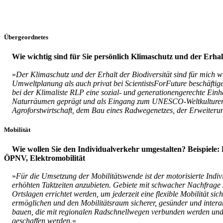
Übergeordnetes
Wie wichtig sind für Sie persönlich Klimaschutz und der Erha
»
Der Klimaschutz und der Erhalt der Biodiversität sind für mich w
Umweltplanung als auch privat bei ScientistsForFuture beschäfti
bei der Klimaliste RLP eine sozial- und generationengerechte Einha
Naturräumen geprägt und als Eingang zum UNESCO-Weltkulturerbe t
Agroforstwirtschaft, dem Bau eines Radwegenetzes, der Erweiter
Mobilität
Wie wollen Sie den Individualverkehr umgestalten? Beispiele
ÖPNV, Elektromobilität
»
Für die Umsetzung der Mobilitätswende ist der motorisierte Indivi
erhöhten Taktzeiten anzubieten. Gebiete mit schwacher Nachfrag
Ortslagen errichtet werden, um jederzeit eine flexible Mobilität si
ermöglichen und den Mobilitätsraum sicherer, gesünder und interak
bauen, die mit regionalen Radschnellwegen verbunden werden un
geschaffen werden.
«