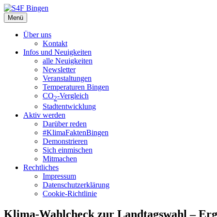
Zum
Inhalt
Menü
S4F Bingen
Die Regionalgruppe der Scientists for Future in Bingen am Rhein
springen
Über uns
Kontakt
Infos und Neuigkeiten
alle Neuigkeiten
Newsletter
Veranstaltungen
Temperaturen Bingen
CO
-Vergleich
2
Stadtentwicklung
Aktiv werden
Darüber reden
#KlimaFaktenBingen
Demonstrieren
Sich einmischen
Mitmachen
Rechtliches
Impressum
Datenschutzerklärung
Cookie-Richtlinie
Klima-Wahlcheck zur Landtagswahl – Erg