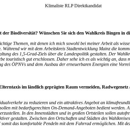
Klimaliste RLP Direktkandidat
lt der Biodiversität? Wünschen Sie sich den Wahlkreis Bingen in d
ichtige Themen, mit denen ich mich sowohl bei meiner Arbeit als wissen
ge. Während wir mit dem Arbeitskreis Stadtentwicklung Mainz die komm
ltung des 1,5-Grad-Ziels über die Landespolitik gestalten. Der Wahlkrei
ouristisch gut erschlossen. Daher sehe ich es als wichtig an, dass
ung des ÖPNVs und dem Ausbau der erneuerbaren Energien eine Vorreit
: Elterntaxis im ländlich geprägten Raum vermeiden, Radwegenet
dualverkehr zu reduzieren und ein attraktives Angebot an klimafreundli
e sollen mit bedarfsgerechten On-Demand-Angeboten bedient werden. 
cherzustellen. In den Innenstädten und in großen Ortsteilen sollen auto
tiver gestalten. Zwischen den Ortschaften und Städten des Wahlkreise
d somit das komfortable Pendeln mit dem Fahrrad ermöglichen. Mit d