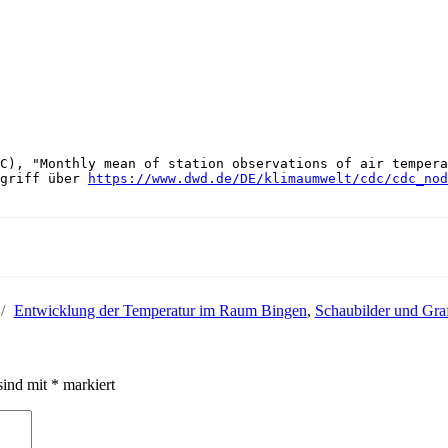
C), "Monthly mean of station observations of air tempera
griff über 
https://www.dwd.de/DE/klimaumwelt/cdc/cdc_nod
Kategorien
Entwicklung der Temperatur im Raum Bingen
,
Schaubilder und Gra
sind mit
*
markiert