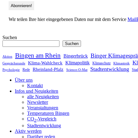
Wir teilen Ihre hier eingegebenen Daten nur mit dem Service
Mail
Suchen
Suchen
Bingen am Rhein
Binger Klimagesprä
Bingerbrück
Aktion
Kl
Klimapolitik
Klima-Wahlcheck
Klimaschutz
Gesprächsrunde
Klimastreik
Stadtentwicklung
Rheinland-Pfalz
Rede
Stad
Psychologie
Science-O-Mat
Über uns
Kontakt
Infos und Neuigkeiten
alle Neuigkeiten
Newsletter
Veranstaltungen
Temperaturen Bingen
CO
-Vergleich
2
Stadtentwicklung
Aktiv werden
Darüber reden