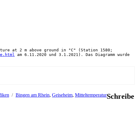
ture at 2 m above ground in °C" (Station 1580; 
e.html
 am 6.11.2020 und 3.1.2021). Das Diagramm wurde 
Schlagwörter
fiken
Bingen am Rhein
,
Geiseheim
,
Mitteltemperatur
Schreibe