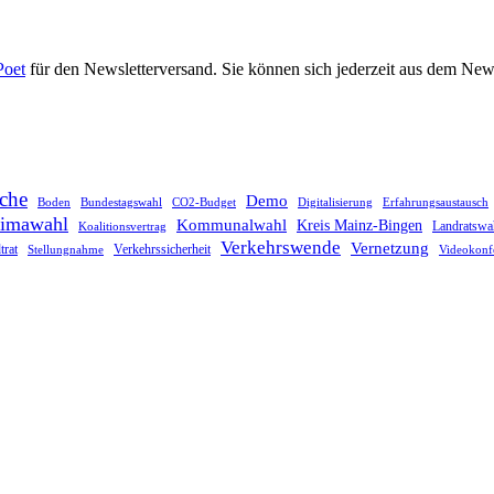
Poet
für den Newsletterversand. Sie können sich jederzeit aus dem News
che
Demo
Boden
Bundestagswahl
CO2-Budget
Digitalisierung
Erfahrungsaustausch
imawahl
Kommunalwahl
Kreis Mainz-Bingen
Landratswa
Koalitionsvertrag
Verkehrswende
Vernetzung
trat
Verkehrssicherheit
Stellungnahme
Videokonf