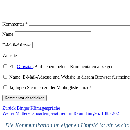
Kommentar
*
Name
E-Mail-Adresse
Website
Ein
Gravatar
-Bild neben meinen Kommentaren anzeigen.
Name, E-Mail-Adresse und Website in diesem Browser für meine
Ja, fügen Sie mich zu der Mailingliste hinzu!
Beitragsnavigation
Vorheriger
Zurück
Binger Klimagespräche
Nächster
Beitrag:
Weiter
Mittlere Januartemperaturen im Raum Bingen, 1885-2021
Beitrag:
Die Kommunikation im eigenen Umfeld ist ein wicht