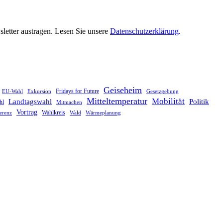
letter austragen. Lesen Sie unsere
Datenschutzerklärung
.
Geiseheim
Fridays for Future
EU-Wahl
Exkursion
Gesetzgebung
Mitteltemperatur
Mobilität
Landtagswahl
Politik
hl
Mitmachen
Vortrag
Wahlkreis
erenz
Wald
Wärmeplanung