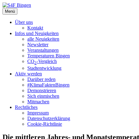
Zum
Inhalt
Menü
S4F Bingen
Die Regionalgruppe der Scientists for Future in Bingen am Rhein
springen
Über uns
Kontakt
Infos und Neuigkeiten
alle Neuigkeiten
Newsletter
Veranstaltungen
Temperaturen Bingen
CO
-Vergleich
2
Stadtentwicklung
Aktiv werden
Darüber reden
#KlimaFaktenBingen
Demonstrieren
Sich einmischen
Mitmachen
Rechtliches
Impressum
Datenschutzerklärung
Cookie-Richtlinie
Die mittleren Jahres- und Monatstempera