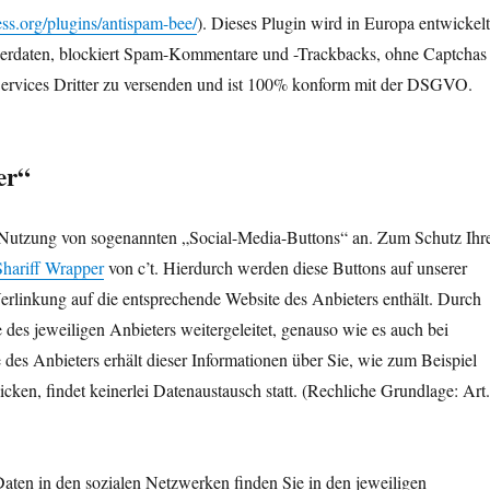
ess.org/plugins/antispam-bee/
). Dieses Plugin wird in Europa entwickelt
zerdaten, blockiert Spam-Kommentare und -Trackbacks, ohne Captchas
ervices Dritter zu versenden und ist 100% konform mit der DSGVO.
er“
r Nutzung von sogenannten „Social-Media-Buttons“ an. Zum Schutz Ihr
Shariff Wrapper
von c’t. Hierdurch werden diese Buttons auf unserer
 Verlinkung auf die entsprechende Website des Anbieters enthält. Durch
des jeweiligen Anbieters weitergeleitet, genauso wie es auch bei
 des Anbieters erhält dieser Informationen über Sie, wie zum Beispiel
icken, findet keinerlei Datenaustausch statt. (Rechliche Grundlage: Art.
ten in den sozialen Netzwerken finden Sie in den jeweiligen