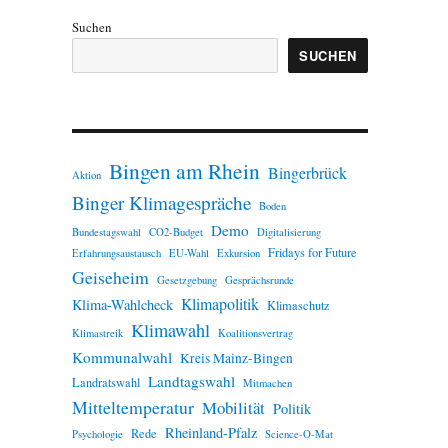
Suchen
SUCHEN
Bingen am Rhein
Bingerbrück
Aktion
Binger Klimagespräche
Boden
Demo
Bundestagswahl
CO2-Budget
Digitalisierung
Fridays for Future
Erfahrungsaustausch
EU-Wahl
Exkursion
Geiseheim
Gesetzgebung
Gesprächsrunde
Klimapolitik
Klima-Wahlcheck
Klimaschutz
Klimawahl
Klimastreik
Koalitionsvertrag
Kommunalwahl
Kreis Mainz-Bingen
Landtagswahl
Landratswahl
Mitmachen
Mitteltemperatur
Mobilität
Politik
Rheinland-Pfalz
Rede
Psychologie
Science-O-Mat