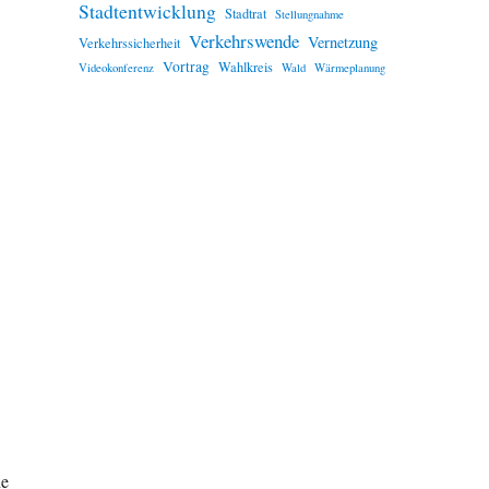
Stadtentwicklung
Stadtrat
Stellungnahme
Verkehrswende
Vernetzung
Verkehrssicherheit
Vortrag
Wahlkreis
Videokonferenz
Wald
Wärmeplanung
he