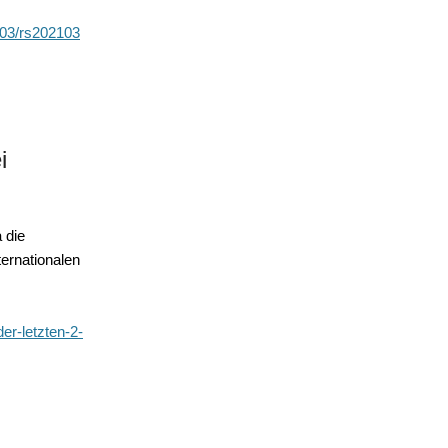
/03/rs202103
i
 die
ernationalen
er-letzten-2-