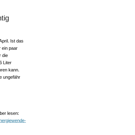
tig
ril. Ist das
 ein paar
 die
 Liter
hren kann.
he ungefähr
er lesen:
energiewende-