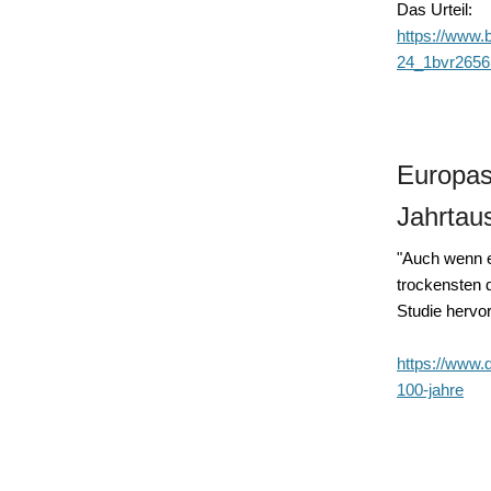
Das Urteil:
https://www
24_1bvr2656
Europas
Jahrtau
"Auch wenn e
trockensten 
Studie hervor
https://www.
100-jahre