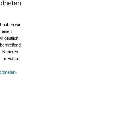
rdneten
1 haben wir
 einen
r deutlich
bergreifend
. Näheres
for Future:
eordneten-