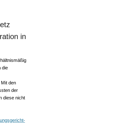
etz
ation in
rhältnismäßig
 die
 Mit den
sten der
 diese nicht
ungsgericht-