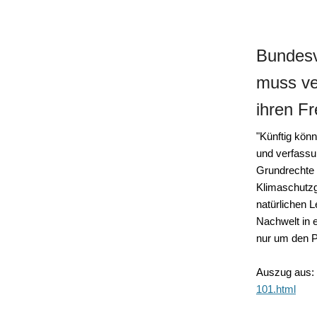
Bundes
muss ve
ihren Fr
"Künftig kön
und verfassun
Grundrechte 
Klimaschutzg
natürlichen
Nachwelt in 
nur um den P
Auszug aus:
101.html