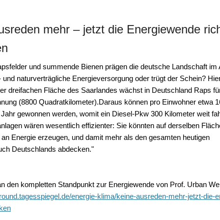
usreden mehr – jetzt die Energiewende rich
en
psfelder
und summende Bienen prägen die deutsche Landschaft im Ap
- und naturverträgliche Energieversorgung oder trügt der Schein? Hier
der dreifachen Fläche des Saarlandes wächst in Deutschland
Raps für
nnung
(8800 Quadratkilometer).
Daraus können pro Einwohner etwa 16
o Jahr gewonnen werden, womit ein Diesel-Pkw 300 Kilometer weit fa
anlagen
wären wesentlich effizienter: Sie könnten auf derselben Fläc
 an Energie erzeugen, und damit mehr als den
gesamten heutigen
uch
Deutschlands abdecken."
n den kompletten Standpunkt zur Energiewende von Prof. Urban Web
ground.tagesspiegel.de/energie-klima/keine-ausreden-mehr-jetzt-die-
cken