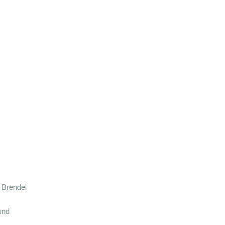
o Brendel
und