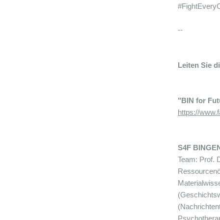
#FightEveryC
--
Leiten Sie d
"BIN for Fu
https://www
S4F BINGE
Team: Prof. D
Ressourcenö
Materialwisse
(Geschichtsw
(Nachrichten
Psychotherap