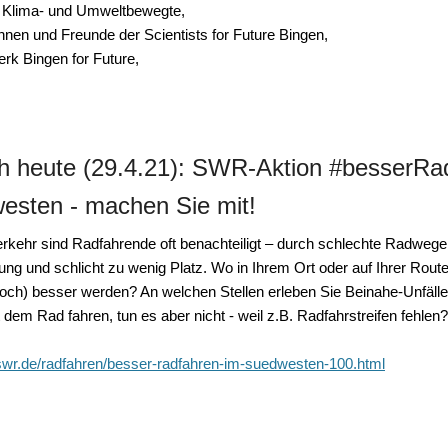
 Klima- und Umweltbewegte,
nnen und Freunde der Scientists for Future Bingen,
erk Bingen for Future,
h heute (29.4.21): SWR-Aktion #besserRa
esten - machen Sie mit!
rkehr sind Radfahrende oft benachteiligt – durch schlechte Radwege,
ung und schlicht zu wenig Platz. Wo in Ihrem Ort oder auf Ihrer Rout
och) besser werden? An welchen Stellen erleben Sie Beinahe-Unfäl
 dem Rad fahren, tun es aber nicht - weil z.B. Radfahrstreifen fehlen?
swr.de/radfahren/besser-radfahren-im-suedwesten-100.html