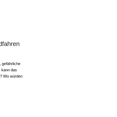
dfahren
 gefährliche
e kann das
le? Wo würden