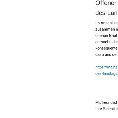
Offener 
des Lan
Im Anschluss
zusammen mit
offenen Brie
gemacht, da
konsequentes
dazu und den
https://mainz
des-landtags
Mit freundli
Ihre
Scientis