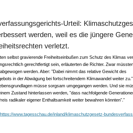
ver
fassungsgerichts-Urteil: Klimaschutzges
rbessert werden, weil es die jüngere Gener
eiheitsrechten verletzt.
nten selbst gravierende Freiheitseinbußen zum Schutz des Klimas ve
gsrechtlich gerechtfertigt sein, erläuterten die Richter. Zwar müssten
abgewogen werden. Aber: "Dabei nimmt das relative Gewicht des
ebots in der Abwägung bei fortschreitendem Klimawandel weiter zu."
 Lebensgrundlagen müsse sorgsam umgegangen werden. Und sie müs
einem Zustand hinterlassen werden, "dass nachfolgende Generationen
reis radikaler eigener Enthaltsamkeit weiter bewahren könnten"."
https://www.tagesschau.de/inland/klimaschutzgesetz-bundesverfass