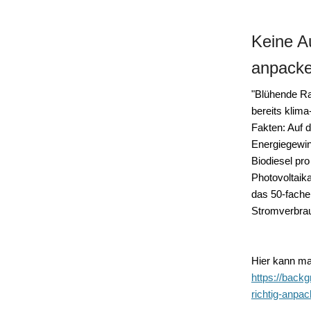
Keine A
anpack
"Blühende Ra
bereits klima
Fakten: Auf 
Energiegewi
Biodiesel pr
Photovoltaik
das 50-fache
Stromverbra
Hier kann ma
https://back
richtig-anpa