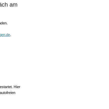
räch am
aden.
gen.de
.
startet. Hier
autofreien