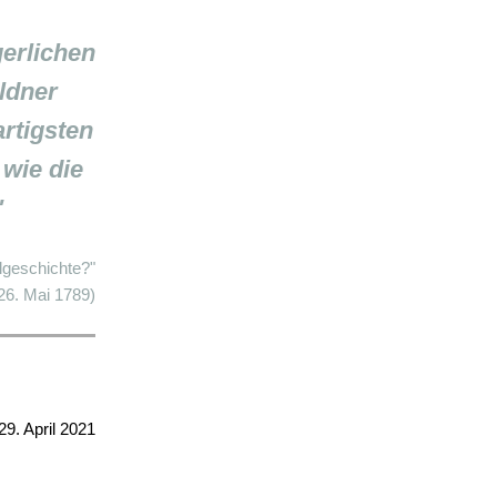
gerlichen
ldner
rtigsten
 wie die
"
lgeschichte?"
 26. Mai 1789)
9. April 2021